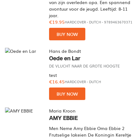
van zijn overleden opa. Een spannend
avontuur voor de jeugd. Leeftijd: 8-11
jaar.
€19.95
HARDCOVER
-
DUTCH
- 9789463670371
BUY NOW
Hans de Bondt
Oede en Lar
DE VLUCHT NAAR DE GROTE HOOGTE
test
€16.45
HARDCOVER
-
DUTCH
BUY NOW
Maria Kroon
AMY EBBIE
Men Neme Amy Ebbie Oma Ebbie 2
Frutselige lakeien De Koningin Kereltje