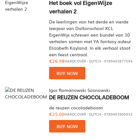
Het boek vol EigenWijze
verhalen 2
De leerlingen van het derde en vierde
leerjaar van Daltonschool XCL
EigenWijs schreven een bundel van 10
verhalen samen met YA fantasy auteur
Elizabeth Kayland. In elk verhaal staat
een feest centraal.
€26.98
HARDCOVER
-
DUTCH
- 9789403877594
BUY NOW
Igor Romanowski Sosnowski
DE REUZEN CHOCOLADEBOOM
de reuzen cocoladeboom
€25.00
HARDCOVER
-
DUTCH
- 9789403900933
BUY NOW