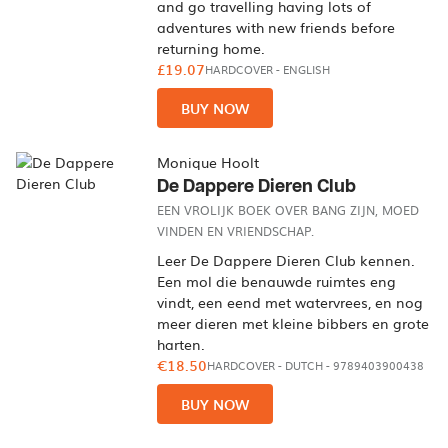
and go travelling having lots of
adventures with new friends before
returning home.
£19.07
HARDCOVER
-
ENGLISH
BUY NOW
Monique Hoolt
De Dappere Dieren Club
EEN VROLIJK BOEK OVER BANG ZIJN, MOED
VINDEN EN VRIENDSCHAP.
Leer De Dappere Dieren Club kennen.
Een mol die benauwde ruimtes eng
vindt, een eend met watervrees, en nog
meer dieren met kleine bibbers en grote
harten.
€18.50
HARDCOVER
-
DUTCH
- 9789403900438
BUY NOW