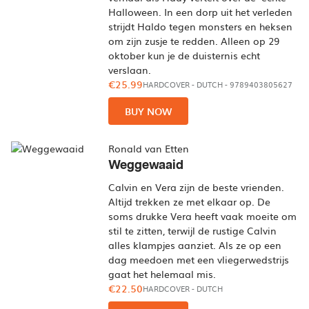
Halloween. In een dorp uit het verleden
strijdt Haldo tegen monsters en heksen
om zijn zusje te redden. Alleen op 29
oktober kun je de duisternis echt
verslaan.
€25.99
HARDCOVER
-
DUTCH
- 9789403805627
BUY NOW
Ronald van Etten
Weggewaaid
Calvin en Vera zijn de beste vrienden.
Altijd trekken ze met elkaar op. De
soms drukke Vera heeft vaak moeite om
stil te zitten, terwijl de rustige Calvin
alles klampjes aanziet. Als ze op een
dag meedoen met een vliegerwedstrijs
gaat het helemaal mis.
€22.50
HARDCOVER
-
DUTCH