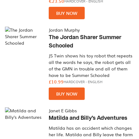
€23.50
HARDCOVER
-
ENGLISH
BUY NOW
Jordan Murphy
The Jordan Sharer Summer
Schooled
JS Twin shows his toy robot that repeats
all the words he says, the robot gets all
of the GMN in trouble and all of them
have to be Summer Schooled
£10.99
HARDCOVER
-
ENGLISH
BUY NOW
Janet E Gibbs
Matilda and Billy's Adventures
Matilda has an accident which changes
her life. Matilda and Billy leave the farm