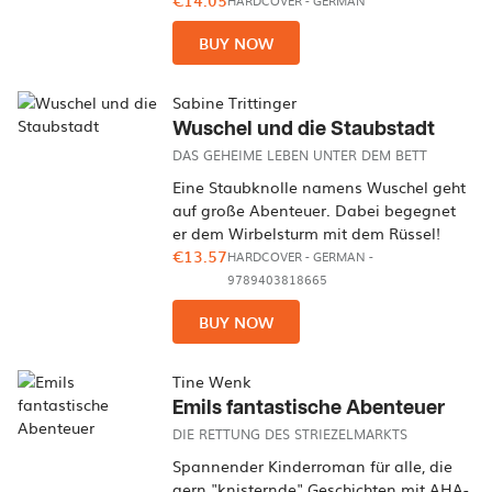
€14.05
HARDCOVER
-
GERMAN
BUY NOW
Sabine Trittinger
Wuschel und die Staubstadt
DAS GEHEIME LEBEN UNTER DEM BETT
Eine Staubknolle namens Wuschel geht
auf große Abenteuer. Dabei begegnet
er dem Wirbelsturm mit dem Rüssel!
€13.57
HARDCOVER
-
GERMAN
-
9789403818665
BUY NOW
Tine Wenk
Emils fantastische Abenteuer
DIE RETTUNG DES STRIEZELMARKTS
Spannender Kinderroman für alle, die
gern "knisternde" Geschichten mit AHA-