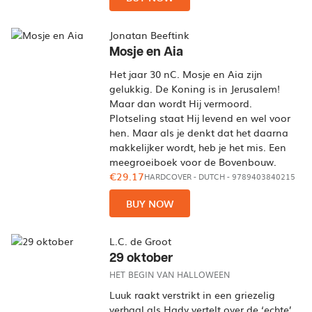
Jonatan Beeftink
Mosje en Aia
Het jaar 30 nC. Mosje en Aia zijn
gelukkig. De Koning is in Jerusalem!
Maar dan wordt Hij vermoord.
Plotseling staat Hij levend en wel voor
hen. Maar als je denkt dat het daarna
makkelijker wordt, heb je het mis. Een
meegroeiboek voor de Bovenbouw.
€29.17
HARDCOVER
-
DUTCH
- 9789403840215
BUY NOW
L.C. de Groot
29 oktober
HET BEGIN VAN HALLOWEEN
Luuk raakt verstrikt in een griezelig
verhaal als Hady vertelt over de ‘echte’