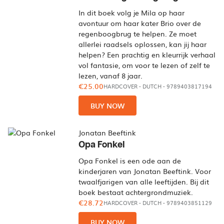
In dit boek volg je Mila op haar
avontuur om haar kater Brio over de
regenboogbrug te helpen. Ze moet
allerlei raadsels oplossen, kan jij haar
helpen? Een prachtig en kleurrijk verhaal
vol fantasie, om voor te lezen of zelf te
lezen, vanaf 8 jaar.
€25.00
HARDCOVER
-
DUTCH
- 9789403817194
BUY NOW
Jonatan Beeftink
Opa Fonkel
Opa Fonkel is een ode aan de
kinderjaren van Jonatan Beeftink. Voor
twaalfjarigen van alle leeftijden. Bij dit
boek bestaat achtergrondmuziek.
€28.72
HARDCOVER
-
DUTCH
- 9789403851129
BUY NOW