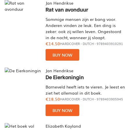
Jan Hendrikse
Rat van avonduur
Sommige mensen zijn er bang voor.
Anderen vinden ze leuk. Een ding is
zeker: ook zij willen leven. Ongestoord
in de nacht, wanneer jij slaapt.
€14.50
HARDCOVER
-
DUTCH
- 9789403910291
BUY NOW
Jan Hendrikse
De Eierkoningin
Barneveld heeft iets te vieren. Je leest en
ziet het allemaal in dit boek.
€18.50
HARDCOVER
-
DUTCH
- 9789403905945
BUY NOW
Elizabeth Kayland