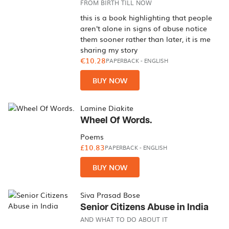
FROM BIRTH TILL NOW
this is a book highlighting that people
aren't alone in signs of abuse notice
them sooner rather than later, it is me
sharing my story
€10.28
PAPERBACK
-
ENGLISH
BUY NOW
Lamine Diakite
Wheel Of Words.
Poems
£10.83
PAPERBACK
-
ENGLISH
BUY NOW
Siva Prasad Bose
Senior Citizens Abuse in India
AND WHAT TO DO ABOUT IT