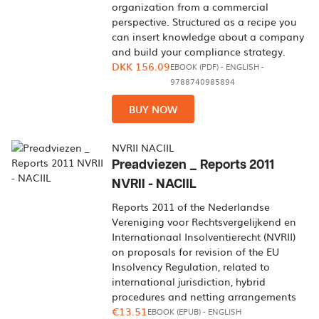
organization from a commercial
perspective. Structured as a recipe you
can insert knowledge about a company
and build your compliance strategy.
DKK 156.09
EBOOK (PDF)
-
ENGLISH
-
9788740985894
BUY NOW
NVRII NACIIL
Preadviezen _ Reports 2011
NVRII - NACIIL
Reports 2011 of the Nederlandse
Vereniging voor Rechtsvergelijkend en
Internationaal Insolventierecht (NVRII)
on proposals for revision of the EU
Insolvency Regulation, related to
international jurisdiction, hybrid
procedures and netting arrangements
€13.51
EBOOK (EPUB)
-
ENGLISH