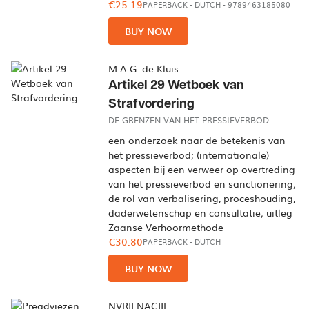
€25.19
PAPERBACK
-
DUTCH
- 9789463185080
BUY NOW
M.A.G. de Kluis
Artikel 29 Wetboek van
Strafvordering
DE GRENZEN VAN HET PRESSIEVERBOD
een onderzoek naar de betekenis van
het pressieverbod; (internationale)
aspecten bij een verweer op overtreding
van het pressieverbod en sanctionering;
de rol van verbalisering, proceshouding,
daderwetenschap en consultatie; uitleg
Zaanse Verhoormethode
€30.80
PAPERBACK
-
DUTCH
BUY NOW
NVRII NACIIL