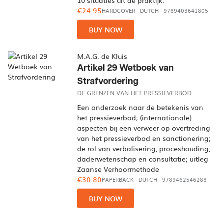
10 situaties uit de praktijk.
€24.95
HARDCOVER
-
DUTCH
- 9789403641805
BUY NOW
M.A.G. de Kluis
Artikel 29 Wetboek van
Strafvordering
DE GRENZEN VAN HET PRESSIEVERBOD
Een onderzoek naar de betekenis van
het pressieverbod; (internationale)
aspecten bij een verweer op overtreding
van het pressieverbod en sanctionering;
de rol van verbalisering, proceshouding,
daderwetenschap en consultatie; uitleg
Zaanse Verhoormethode
€30.80
PAPERBACK
-
DUTCH
- 9789462546288
BUY NOW