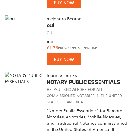
BUY NOW
alejandro Beaton
oui
OUI
oui
£1.76
EBOOK (EPUB)
-
ENGLISH
BUY NOW
Jeannie Franks
NOTARY PUBLIC ESSENTIALS
HELPFUL KNOWLEDGE FOR ALL
COMMISSIONED NOTARIES IN THE UNITED
STATES OF AMERICA
"Notary Public Essentials" for Remote
Notaries, eNotaries, Mobile Notaries,
and Traditional Notaries commissioned
in the United States of America. It