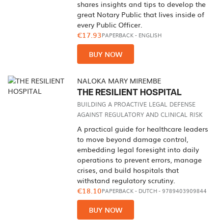
shares insights and tips to develop the
great Notary Public that lives inside of
every Public Officer.
€17.93
PAPERBACK
-
ENGLISH
BUY NOW
NALOKA MARY MIREMBE
THE RESILIENT HOSPITAL
BUILDING A PROACTIVE LEGAL DEFENSE
AGAINST REGULATORY AND CLINICAL RISK
A practical guide for healthcare leaders
to move beyond damage control,
embedding legal foresight into daily
operations to prevent errors, manage
crises, and build hospitals that
withstand regulatory scrutiny.
€18.10
PAPERBACK
-
DUTCH
- 9789403909844
BUY NOW