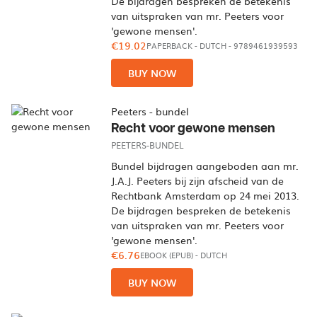
De bijdragen bespreken de betekenis
van uitspraken van mr. Peeters voor
'gewone mensen'.
€19.02
PAPERBACK
-
DUTCH
- 9789461939593
BUY NOW
Peeters - bundel
Recht voor gewone mensen
PEETERS-BUNDEL
Bundel bijdragen aangeboden aan mr.
J.A.J. Peeters bij zijn afscheid van de
Rechtbank Amsterdam op 24 mei 2013.
De bijdragen bespreken de betekenis
van uitspraken van mr. Peeters voor
'gewone mensen'.
€6.76
EBOOK (EPUB)
-
DUTCH
BUY NOW