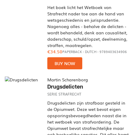
Het boek licht het Wetboek van
Strafrecht nader toe aan de hand van
wetsgeschiedenis en jurisprudentie.
Nagenoeg alles - behalve de delicten -
wordt behandeld, denk aan causaliteit,
daderschap, schuld/opzet, deelneming,
straffen, maatregelen.
€34.50
PAPERBACK
-
DUTCH
- 9789403634906
BUY NOW
Martin Scharenborg
Drugsdelicten
SERIE STRAFRECHT
Drugsdelicten zijn strafbaar gesteld in
de Opiumwet. Deze wet bevat eigen
opsporingsbevoegdheden naast die in
het wetboek van strafvordering. De
Opiumwet bevat strafrechtelijke maar
ook bestuurlijke sancties. Dit alles komt