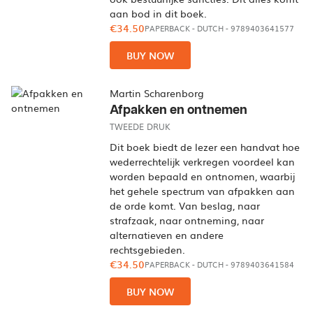
aan bod in dit boek.
€34.50
PAPERBACK
-
DUTCH
- 9789403641577
BUY NOW
Martin Scharenborg
Afpakken en ontnemen
TWEEDE DRUK
Dit boek biedt de lezer een handvat hoe
wederrechtelijk verkregen voordeel kan
worden bepaald en ontnomen, waarbij
het gehele spectrum van afpakken aan
de orde komt. Van beslag, naar
strafzaak, naar ontneming, naar
alternatieven en andere
rechtsgebieden.
€34.50
PAPERBACK
-
DUTCH
- 9789403641584
BUY NOW