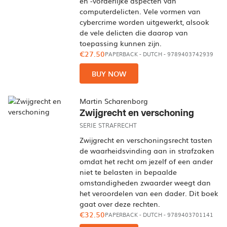
en -vorderlijke aspecten van
computerdelicten. Vele vormen van
cybercrime worden uitgewerkt, alsook
de vele delicten die daarop van
toepassing kunnen zijn.
€27.50
PAPERBACK
-
DUTCH
- 9789403742939
BUY NOW
Martin Scharenborg
Zwijgrecht en verschoning
SERIE STRAFRECHT
Zwijgrecht en verschoningsrecht tasten
de waarheidsvinding aan in strafzaken
omdat het recht om jezelf of een ander
niet te belasten in bepaalde
omstandigheden zwaarder weegt dan
het veroordelen van een dader. Dit boek
gaat over deze rechten.
€32.50
PAPERBACK
-
DUTCH
- 9789403701141