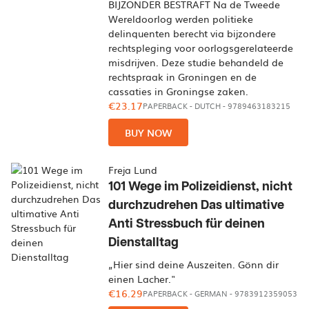
BIJZONDER BESTRAFT Na de Tweede
Wereldoorlog werden politieke
delinquenten berecht via bijzondere
rechtspleging voor oorlogsgerelateerde
misdrijven. Deze studie behandeld de
rechtspraak in Groningen en de
cassaties in Groningse zaken.
€23.17
PAPERBACK
-
DUTCH
- 9789463183215
BUY NOW
Freja Lund
101 Wege im Polizeidienst, nicht
durchzudrehen Das ultimative
Anti Stressbuch für deinen
Dienstalltag
„Hier sind deine Auszeiten. Gönn dir
einen Lacher."
€16.29
PAPERBACK
-
GERMAN
- 9783912359053