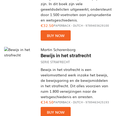
zijn. In dit boek zijn vele
geweldsdelicten uitgewerkt, ondersteunt
door 1.500 voetnoten aan jurisprudentie
en wetsgeschiedenis.
€32.50
PAPERBACK
-
DUTCH
- 9789403629100
BUY NOW
Martin Scharenborg
Bewijs in het strafrecht
SERIE STRAFRECHT
Bewijs in het strafrecht is een
veelomvattend werk inzake het bewijs,
de bewijsgaring en de bewijsmiddelen
in het strafrecht. Dit alles voorzien van
ruim 1.800 verwijzingen naar de
wetsgeschiedenis en arresten.
€34.50
PAPERBACK
-
DUTCH
- 9789463425193
BUY NOW