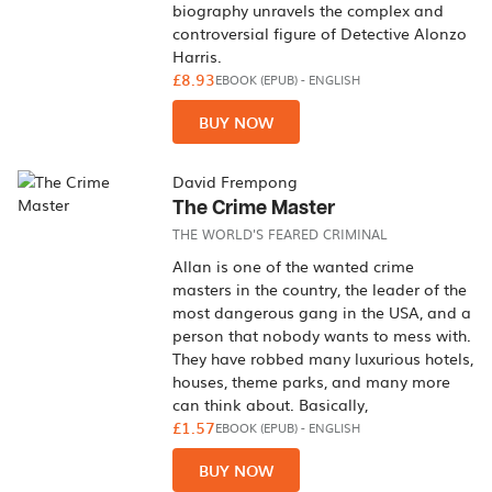
biography unravels the complex and
controversial figure of Detective Alonzo
Harris.
£8.93
EBOOK (EPUB)
-
ENGLISH
BUY NOW
David Frempong
The Crime Master
THE WORLD'S FEARED CRIMINAL
Allan is one of the wanted crime
masters in the country, the leader of the
most dangerous gang in the USA, and a
person that nobody wants to mess with.
They have robbed many luxurious hotels,
houses, theme parks, and many more
can think about. Basically,
£1.57
EBOOK (EPUB)
-
ENGLISH
BUY NOW