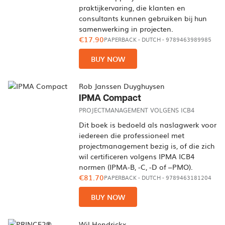
praktijkervaring, die klanten en
consultants kunnen gebruiken bij hun
samenwerking in projecten.
€17.90
PAPERBACK
-
DUTCH
- 9789463989985
BUY NOW
Rob Janssen Duyghuysen
IPMA Compact
PROJECTMANAGEMENT VOLGENS ICB4
Dit boek is bedoeld als naslagwerk voor
iedereen die professioneel met
projectmanagement bezig is, of die zich
wil certificeren volgens IPMA ICB4
normen (IPMA-B, -C, -D of –PMO).
€81.70
PAPERBACK
-
DUTCH
- 9789463181204
BUY NOW
Wil Hendrickx