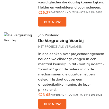
vaardigheden die daarbij komen kijken.
Helder en verhelderend voor iedereen.
€15.37
PAPERBACK
-
DUTCH
- 9789462545656
BUY NOW
Jan Postema
De Vergruizing Voorbij
HET PROJECT ALS VERLANGEN
In ons denken over projectmanagement
houden we elkaar gevangen in een
mentaal keurslijf. In dit - wat hij noemt -
"pamflet" gaat de auteur in op de
mechanismen die daartoe hebben
geleid. Hij doet dat op een
ongebruikelijke manier, de lezer
prikkelend.
€23.65
PAPERBACK
-
DUTCH
- 9789461938923
BUY NOW