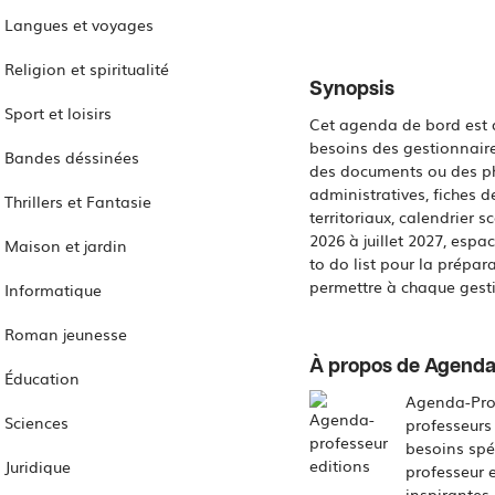
Langues et voyages
Religion et spiritualité
Synopsis
Sport et loisirs
Cet agenda de bord est d
besoins des gestionnaire
Bandes déssinées
des documents ou des phot
administratives, fiches d
Thrillers et Fantasie
territoriaux, calendrier 
2026 à juillet 2027, espa
Maison et jardin
to do list pour la prépa
permettre à chaque gesti
Informatique
Roman jeunesse
À propos de Agenda
Éducation
Agenda-Prof
Sciences
professeurs
besoins spé
Juridique
professeur 
inspirantes 