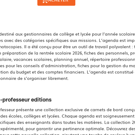
estiné aux gestionnaires de collège et lycée pour l’année scolaire
s avec des catégories spécifiques aux missions. L’agenda est imp
ocopies. Il a été conçu pour être un outil de travail polyvalent :
e préparation de la rentrée scolaire 2026, fiches des personnels, pr
scolaire, vacances scolaires, planning annuel, répertoire professi
ces pour les conseils d’administration, fiches pour la gestion du mat
ration du budget et des comptes financiers. L’agenda est constitué
onnaire de s’organiser librement.
-professeur editions
esseur présente une collection exclusive de carnets de bord conç
 des écoles, collèges et lycées. Chaque agenda est soigneusemen
cifiques des enseignants dans toutes les matières. La collection 2
expérimenté, pour garantir une pertinence optimale. Découvrez des 
pour cette nouvelle collection, ajoutant une touche de couleur à vo