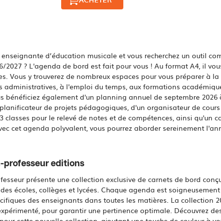
enseignante d’éducation musicale et vous recherchez un outil com
6/2027 ? L'agenda de bord est fait pour vous ! Au format A4, il vou
s. Vous y trouverez de nombreux espaces pour vous préparer à la
 administratives, à l'emploi du temps, aux formations académiques
us bénéficiez également d'un planning annuel de septembre 2026 à
 planificateur de projets pédagogiques, d'un organisateur de cour
 classes pour le relevé de notes et de compétences, ainsi qu'un c
vec cet agenda polyvalent, vous pourrez aborder sereinement l'ann
-professeur editions
esseur présente une collection exclusive de carnets de bord conç
 des écoles, collèges et lycées. Chaque agenda est soigneusemen
cifiques des enseignants dans toutes les matières. La collection 2
expérimenté, pour garantir une pertinence optimale. Découvrez des 
pour cette nouvelle collection, ajoutant une touche de couleur à vo