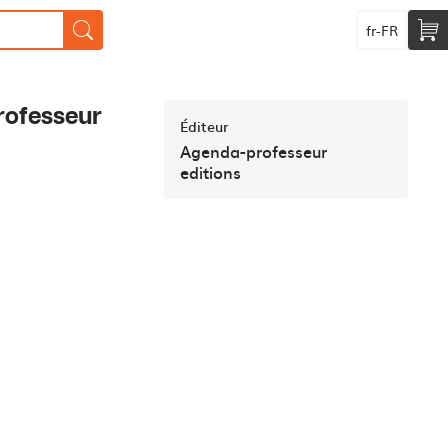
fr-FR
rofesseur
Éditeur
Agenda-professeur
editions