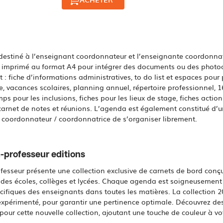
estiné à l’enseignant coordonnateur et l’enseignante coordonnatr
imprimé au format A4 pour intégrer des documents ou des photocop
nt : fiche d’informations administratives, to do list et espaces pour
e, vacances scolaires, planning annuel, répertoire professionnel, 1
ps pour les inclusions, fiches pour les lieux de stage, fiches actio
, carnet de notes et réunions. L’agenda est également constitué d’
 coordonnateur / coordonnatrice de s’organiser librement.
-professeur editions
esseur présente une collection exclusive de carnets de bord conç
 des écoles, collèges et lycées. Chaque agenda est soigneusemen
cifiques des enseignants dans toutes les matières. La collection 2
expérimenté, pour garantir une pertinence optimale. Découvrez des 
pour cette nouvelle collection, ajoutant une touche de couleur à vo