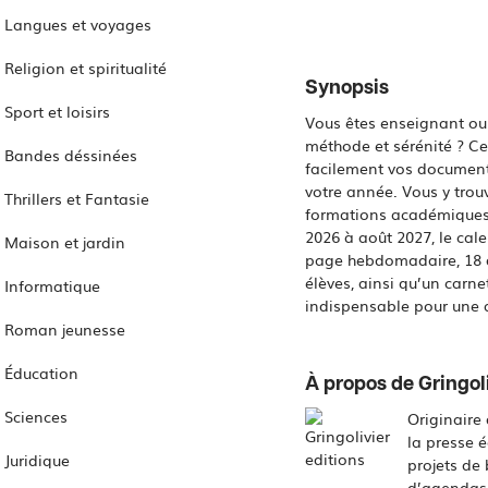
Langues et voyages
Religion et spiritualité
Synopsis
Sport et loisirs
Vous êtes enseignant ou 
méthode et sérénité ? Ce
Bandes déssinées
facilement vos documents
votre année. Vous y trou
Thrillers et Fantasie
formations académiques 
2026 à août 2027, le cale
Maison et jardin
page hebdomadaire, 18 do
élèves, ainsi qu’un carne
Informatique
indispensable pour une 
Roman jeunesse
Éducation
À propos de Gringoli
Sciences
Originaire
la presse é
Juridique
projets de 
d’agendas 