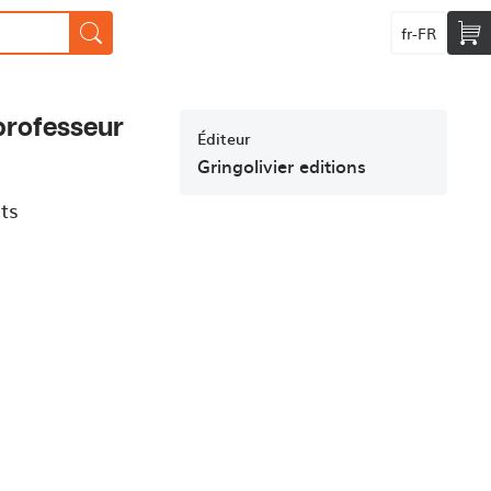
fr-FR
professeur
Éditeur
Gringolivier editions
ts