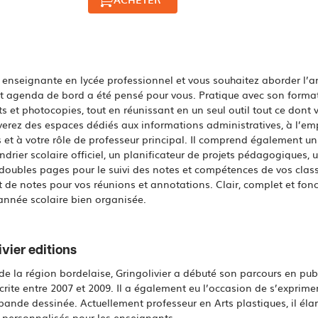
enseignante en lycée professionnel et vous souhaitez aborder l’a
t agenda de bord a été pensé pour vous. Pratique avec son format 
 et photocopies, tout en réunissant en un seul outil tout ce dont
verez des espaces dédiés aux informations administratives, à l’emp
et à votre rôle de professeur principal. Il comprend également 
ndrier scolaire officiel, un planificateur de projets pédagogiques,
ubles pages pour le suivi des notes et compétences de vos classe
t de notes pour vos réunions et annotations. Clair, complet et fonc
année scolaire bien organisée.
vier editions
 de la région bordelaise, Gringolivier a débuté son parcours en pub
crite entre 2007 et 2009. Il a également eu l’occasion de s’exprimer 
bande dessinée. Actuellement professeur en Arts plastiques, il élar
personnalisés pour les enseignants.