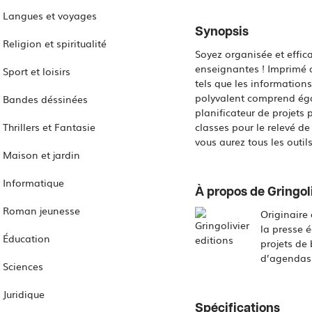
Langues et voyages
Synopsis
Religion et spiritualité
Soyez organisée et effic
enseignantes ! Imprimé a
Sport et loisirs
tels que les information
polyvalent comprend éga
Bandes déssinées
planificateur de projet
Thrillers et Fantasie
classes pour le relevé d
vous aurez tous les outil
Maison et jardin
Informatique
À propos de Gringoli
Roman jeunesse
Originaire
la presse é
Éducation
projets de 
d’agendas 
Sciences
Juridique
Spécifications