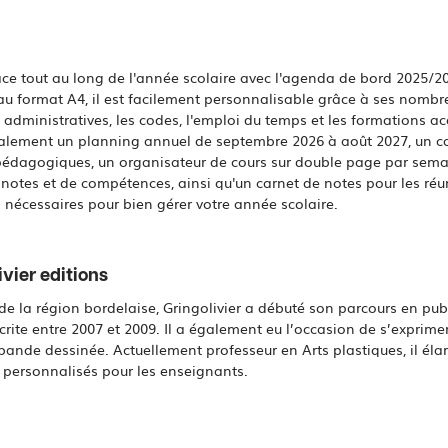
ace tout au long de l'année scolaire avec l'agenda de bord 2025/
u format A4, il est facilement personnalisable grâce à ses nombre
s administratives, les codes, l'emploi du temps et les formations
lement un planning annuel de septembre 2026 à août 2027, un cal
s pédagogiques, un organisateur de cours sur double page par sem
e notes et de compétences, ainsi qu'un carnet de notes pour les ré
s nécessaires pour bien gérer votre année scolaire.
vier editions
 de la région bordelaise, Gringolivier a débuté son parcours en pub
crite entre 2007 et 2009. Il a également eu l’occasion de s’exprimer 
bande dessinée. Actuellement professeur en Arts plastiques, il élar
personnalisés pour les enseignants.