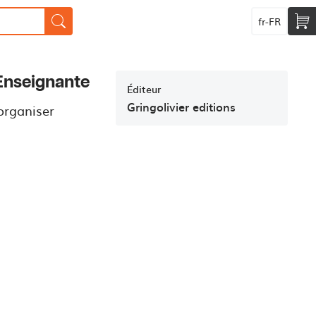
fr-FR
Enseignante
Éditeur
Gringolivier editions
’organiser