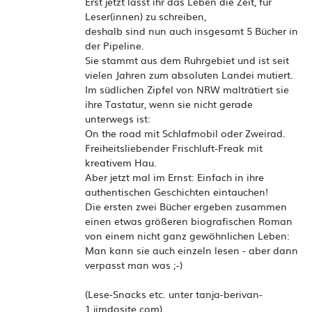
Erst jetzt lässt ihr das Leben die Zeit, für
Leser(innen) zu schreiben,
deshalb sind nun auch insgesamt 5 Bücher in
der Pipeline.
Sie stammt aus dem Ruhrgebiet und ist seit
vielen Jahren zum absoluten Landei mutiert.
Im südlichen Zipfel von NRW malträtiert sie
ihre Tastatur, wenn sie nicht gerade
unterwegs ist:
On the road mit Schlafmobil oder Zweirad.
Freiheitsliebender Frischluft-Freak mit
kreativem Hau.
Aber jetzt mal im Ernst: Einfach in ihre
authentischen Geschichten eintauchen!
Die ersten zwei Bücher ergeben zusammen
einen etwas größeren biografischen Roman
von einem nicht ganz gewöhnlichen Leben:
Man kann sie auch einzeln lesen - aber dann
verpasst man was ;-)
(Lese-Snacks etc. unter tanja-berivan-
1.jimdosite.com)