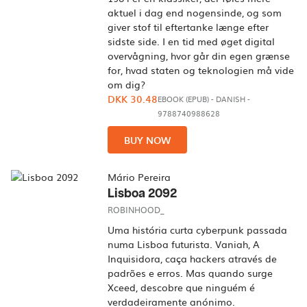
aktuel i dag end nogensinde, og som
giver stof til eftertanke længe efter
sidste side. I en tid med øget digital
overvågning, hvor går din egen grænse
for, hvad staten og teknologien må vide
om dig?
DKK 30.48
EBOOK (EPUB)
-
DANISH
-
9788740988628
BUY NOW
Mário Pereira
Lisboa 2092
ROBINHOOD_
Uma história curta cyberpunk passada
numa Lisboa futurista. Vaniah, A
Inquisidora, caça hackers através de
padrões e erros. Mas quando surge
Xceed, descobre que ninguém é
verdadeiramente anónimo.