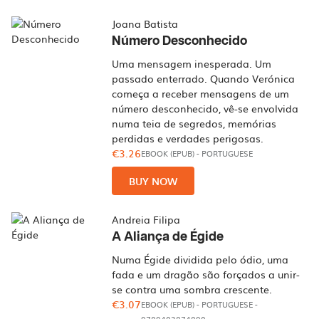
Joana Batista
Número Desconhecido
Uma mensagem inesperada. Um
passado enterrado. Quando Verónica
começa a receber mensagens de um
número desconhecido, vê-se envolvida
numa teia de segredos, memórias
perdidas e verdades perigosas.
€3.26
EBOOK (EPUB)
-
PORTUGUESE
BUY NOW
Andreia Filipa
A Aliança de Égide
Numa Égide dividida pelo ódio, uma
fada e um dragão são forçados a unir-
se contra uma sombra crescente.
€3.07
EBOOK (EPUB)
-
PORTUGUESE
-