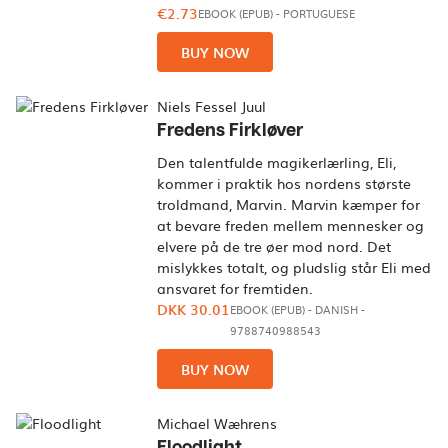
€2.73
EBOOK (EPUB)
-
PORTUGUESE
BUY NOW
Niels Fessel Juul
Fredens Firkløver
Den talentfulde magikerlærling, Eli,
kommer i praktik hos nordens største
troldmand, Marvin. Marvin kæmper for
at bevare freden mellem mennesker og
elvere på de tre øer mod nord. Det
mislykkes totalt, og pludslig står Eli med
ansvaret for fremtiden.
DKK 30.01
EBOOK (EPUB)
-
DANISH
-
9788740988543
BUY NOW
Michael Wæhrens
Floodlight