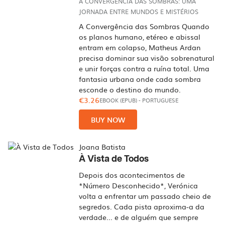
A CONVERGÊNCIA DAS SOMBRAS: UMA
JORNADA ENTRE MUNDOS E MISTÉRIOS
A Convergência das Sombras Quando
os planos humano, etéreo e abissal
entram em colapso, Matheus Ardan
precisa dominar sua visão sobrenatural
e unir forças contra a ruína total. Uma
fantasia urbana onde cada sombra
esconde o destino do mundo.
€3.26
EBOOK (EPUB)
-
PORTUGUESE
BUY NOW
Joana Batista
À Vista de Todos
Depois dos acontecimentos de
*Número Desconhecido*, Verónica
volta a enfrentar um passado cheio de
segredos. Cada pista aproxima-a da
verdade... e de alguém que sempre