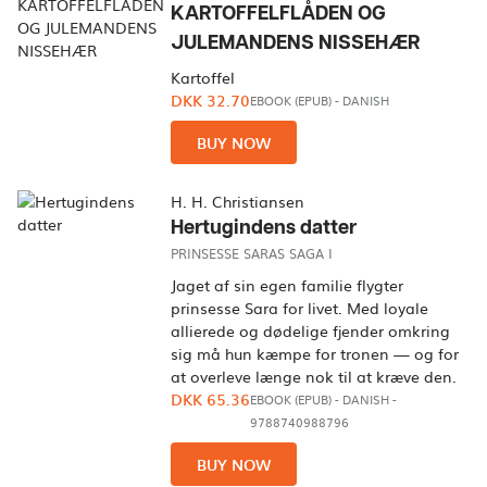
KARTOFFELFLÅDEN OG
JULEMANDENS NISSEHÆR
Kartoffel
DKK 32.70
EBOOK (EPUB)
-
DANISH
BUY NOW
H. H. Christiansen
Hertugindens datter
PRINSESSE SARAS SAGA I
Jaget af sin egen familie flygter
prinsesse Sara for livet. Med loyale
allierede og dødelige fjender omkring
sig må hun kæmpe for tronen — og for
at overleve længe nok til at kræve den.
DKK 65.36
EBOOK (EPUB)
-
DANISH
-
9788740988796
BUY NOW