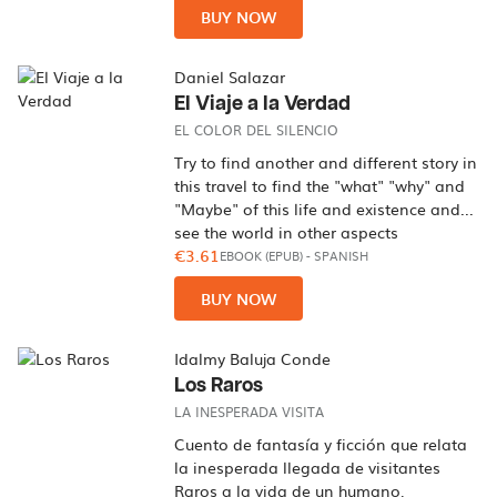
BUY NOW
Daniel Salazar
El Viaje a la Verdad
EL COLOR DEL SILENCIO
Try to find another and different story in
this travel to find the "what" "why" and
"Maybe" of this life and existence and...
see the world in other aspects
€3.61
EBOOK (EPUB)
-
SPANISH
BUY NOW
Idalmy Baluja Conde
Los Raros
LA INESPERADA VISITA
Cuento de fantasía y ficción que relata
la inesperada llegada de visitantes
Raros a la vida de un humano,