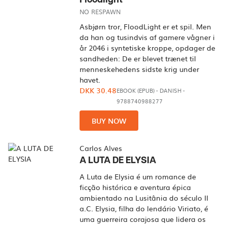
NO RESPAWN
Asbjørn tror, FloodLight er et spil. Men
da han og tusindvis af gamere vågner i
år 2046 i syntetiske kroppe, opdager de
sandheden: De er blevet trænet til
menneskehedens sidste krig under
havet.
DKK 30.48
EBOOK (EPUB)
-
DANISH
-
9788740988277
BUY NOW
Carlos Alves
A LUTA DE ELYSIA
A Luta de Elysia é um romance de
ficção histórica e aventura épica
ambientado na Lusitânia do século II
a.C. Elysia, filha do lendário Viriato, é
uma guerreira corajosa que lidera os