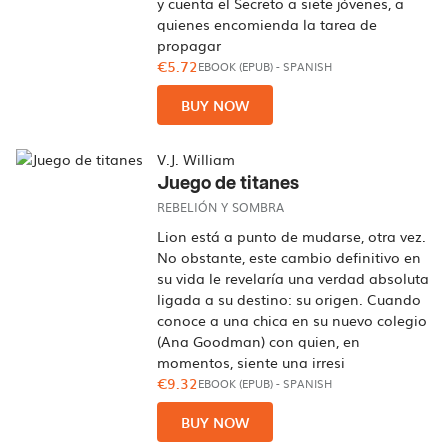
y cuenta el Secreto a siete jóvenes, a
quienes encomienda la tarea de
propagar
€5.72
EBOOK (EPUB)
-
SPANISH
BUY NOW
V.J. William
Juego de titanes
REBELIÓN Y SOMBRA
Lion está a punto de mudarse, otra vez.
No obstante, este cambio definitivo en
su vida le revelaría una verdad absoluta
ligada a su destino: su origen. Cuando
conoce a una chica en su nuevo colegio
(Ana Goodman) con quien, en
momentos, siente una irresi
€9.32
EBOOK (EPUB)
-
SPANISH
BUY NOW