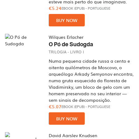
esteve mais perto do que imaginava.
€5.24
EBOOK (EPUB)
-
PORTUGUESE
BUY NOW
Wilques Erlacher
O Pó de Sudogda
TRILOGIA - LIVRO I
Numa pequena cidade russa a cento e
oitenta quilómetros de Moscovo, o
arqueólogo Arkady Semyonov encontra,
numa gruta esquecida da floresta de
Vladimirsky, um bloco de gelo com um
homem preservado no seu interior —
sem sinais de decomposição.
€5.07
EBOOK (EPUB)
-
PORTUGUESE
BUY NOW
David Aarslev Knudsen