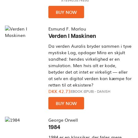
9789403874890
BUY NOW
Esmund F. Marlou
Verden I Maskinen
Da verden Auralis bryder sammen i tyve
mystiske Lag, opdager Mira en skjult
sandhed: hendes virkelighed er en
simulation. Men hvis alt er kode,
betyder det at intet er virkeligt — eller
at selv en digital verden kan kæmpe for
retten til at eksistere?
DKK 42.73
EBOOK (EPUB)
-
DANISH
BUY NOW
George Orwell
1984
1984 er en klassiker, der føles mere