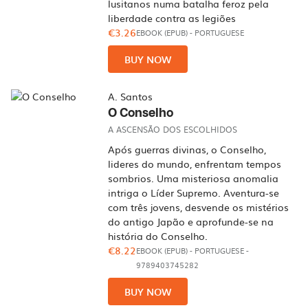
lusitanos numa batalha feroz pela
liberdade contra as legiões
€3.26
EBOOK (EPUB)
-
PORTUGUESE
BUY NOW
A. Santos
O Conselho
A ASCENSÃO DOS ESCOLHIDOS
Após guerras divinas, o Conselho,
lideres do mundo, enfrentam tempos
sombrios. Uma misteriosa anomalia
intriga o Líder Supremo. Aventura-se
com três jovens, desvende os mistérios
do antigo Japão e aprofunde-se na
história do Conselho.
€8.22
EBOOK (EPUB)
-
PORTUGUESE
-
9789403745282
BUY NOW