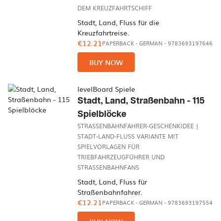
DEM KREUZFAHRTSCHIFF
Stadt, Land, Fluss für die
Kreuzfahrtreise.
€12.21
PAPERBACK
-
GERMAN
- 9783693197646
BUY NOW
levelBoard Spiele
Stadt, Land, Straßenbahn - 115
Spielblöcke
STRASSENBAHNFAHRER-GESCHENKIDEE | S
TADT-LAND-FLUSS VARIANTE MIT S
PIELVORLAGEN FÜR T
RIEBFAHRZEUGFÜHRER UND S
TRASSENBAHNFANS
Stadt, Land, Fluss für
Straßenbahnfahrer.
€12.21
PAPERBACK
-
GERMAN
- 9783693197554