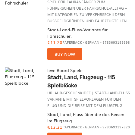
SPIEL FÜR FAHRANFÄNGER ZUM
FÜHRERSCHEIN ÜBER FAHRSCHUL-ALLTAG –
MIT KATEGORIEN ZU VERKEHRSSCHILDERN,
BUSSGELDGRÜNDEN UND FAHRZEUGTEILEN
Stadt-Land-Fluss-Variante für
Fahrschüler.
€11.20
PAPERBACK
-
GERMAN
- 9783693198698
BUY NOW
levelBoard Spiele
Stadt, Land, Flugzeug - 115
Spielblöcke
URLAUB-GESCHENKIDEE | STADT-LAND-FLUSS
VARIANTE MIT SPIELVORLAGEN FÜR DEN
FLUG UND DIE REISE MIT DEM FLUGZEUG
Stadt, Land, Fluss über die das Reisen
im Flugzeug.
€12.21
PAPERBACK
-
GERMAN
- 9783693197820