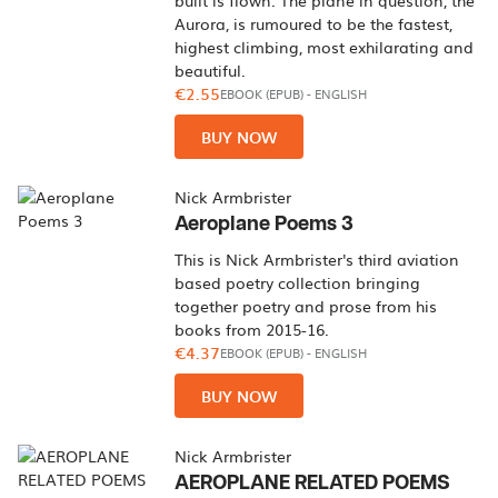
built is flown. The plane in question, the
Aurora, is rumoured to be the fastest,
highest climbing, most exhilarating and
beautiful.
€2.55
EBOOK (EPUB)
-
ENGLISH
BUY NOW
Nick Armbrister
Aeroplane Poems 3
This is Nick Armbrister's third aviation
based poetry collection bringing
together poetry and prose from his
books from 2015-16.
€4.37
EBOOK (EPUB)
-
ENGLISH
BUY NOW
Nick Armbrister
AEROPLANE RELATED POEMS