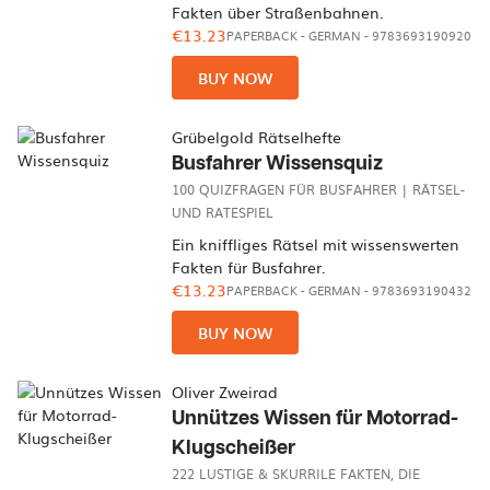
Fakten über Straßenbahnen.
€13.23
PAPERBACK
-
GERMAN
- 9783693190920
BUY NOW
Grübelgold Rätselhefte
Busfahrer Wissensquiz
100 QUIZFRAGEN FÜR BUSFAHRER | RÄTSEL-
UND RATESPIEL
Ein kniffliges Rätsel mit wissenswerten
Fakten für Busfahrer.
€13.23
PAPERBACK
-
GERMAN
- 9783693190432
BUY NOW
Oliver Zweirad
Unnützes Wissen für Motorrad-
Klugscheißer
222 LUSTIGE & SKURRILE FAKTEN, DIE