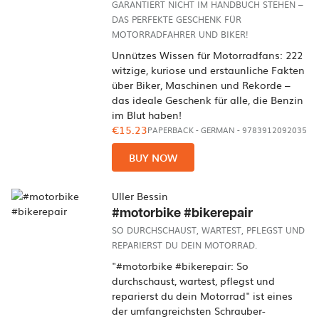
GARANTIERT NICHT IM HANDBUCH STEHEN –
DAS PERFEKTE GESCHENK FÜR
MOTORRADFAHRER UND BIKER!
Unnützes Wissen für Motorradfans: 222
witzige, kuriose und erstaunliche Fakten
über Biker, Maschinen und Rekorde –
das ideale Geschenk für alle, die Benzin
im Blut haben!
€15.23
PAPERBACK
-
GERMAN
- 9783912092035
BUY NOW
Uller Bessin
#motorbike #bikerepair
SO DURCHSCHAUST, WARTEST, PFLEGST UND
REPARIERST DU DEIN MOTORRAD.
"#motorbike #bikerepair: So
durchschaust, wartest, pflegst und
reparierst du dein Motorrad" ist eines
der umfangreichsten Schrauber-