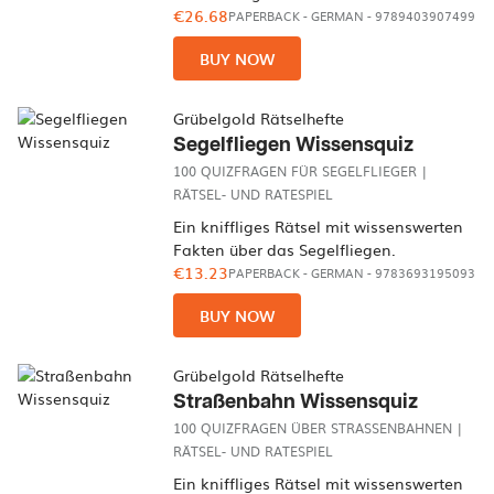
€26.68
PAPERBACK
-
GERMAN
- 9789403907499
BUY NOW
Grübelgold Rätselhefte
Segelfliegen Wissensquiz
100 QUIZFRAGEN FÜR SEGELFLIEGER |
RÄTSEL- UND RATESPIEL
Ein kniffliges Rätsel mit wissenswerten
Fakten über das Segelfliegen.
€13.23
PAPERBACK
-
GERMAN
- 9783693195093
BUY NOW
Grübelgold Rätselhefte
Straßenbahn Wissensquiz
100 QUIZFRAGEN ÜBER STRASSENBAHNEN | R
ÄTSEL- UND RATESPIEL
Ein kniffliges Rätsel mit wissenswerten